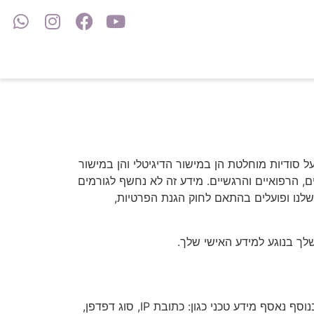
סודיות מוחלטת הן במישור הדיגיטלי והן במישור
, הרפואיים והרגשיים. מידע זה לא נחשף לגורמים
שלנו ופועלים בהתאם לחוק הגנת הפרטיות,
שלך בנוגע למידע האישי שלך.
אנו עשויים לאסוף פרטי זיהוי בסיסיים (שם, כתובת דוא"ל, מספר טלפון) שנמסרים לנו ישירות באמצעות טפסים באתר. בנוסף נאסף מידע טכני כגון: כתובת IP, סוג דפדפן,