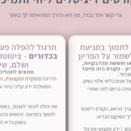
צרי קשר ויחד נברר, מה היא הדרך המתאימה לך ביותר
לתמוך במניעת
תרגול להפלה פעי
שמור על הפריון
בכדורים
- ציטוטק
ושלם,
שיק
או חוששת מהדבקויות,
ון - הקורס הזה מיועד
מתאים לתהליכי 
ברור.
הדרכה ממוקדת ומקצועית, המבו
שנים בליווי אלפי נשים,
המשלבת ידע קליני בהיר ע
יכה ברחם לפני ואחרי
את יכולה לעזור לעצמך, באופן
רך מראש, הקורס רלוונטי
לתמוך במניעת זיהומים והדבקו
ך השיקום הבריא.
באופן בריא ול
ם ממוקדים ונגישים | מחולקים ל 5 פרקים | ידע מקצועי ותרגול