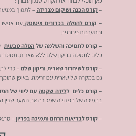
כאן תוכלי לבחור את הקורס שנכון עבורך:
–
קורס הכנה ושיקום מגרידה
–
לתמוך במניעת 
– ק
ורס להפלה בכדורים
ציטוטק
עם אפשרות
והתערבות כירורגית.
– קורס לתמיכה והשלמה של
הפלה טבעית
עם
כלים לתמיכה בריקון שלם ללא שארית, תמיכה ב
–
קורס ל
שיחרור שארית
וריקון שלם –
כדי לתמ
גם במקרה של שארית עם זרימה, באופן שתומך ב
– קורס כלים ל
לידה שקטה
עם ליווי של הפד
בתמיכה של הפדולה שמכירה את השער שבין העו
– קורס ל
בריאות הרחם ותמיכה בפריון
–
מתאים
קו