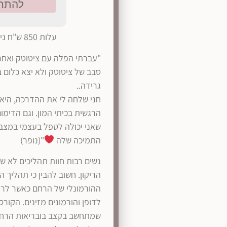
עלות 850 ש"ח ניתן לבדוק זכאות להחזר מהביטוח.
"עברתי הפלה עם ציטוטק ואחרי
סבב של ציטוטק ולא יצא כלום ב
גרידה..
חני שלחה לי את ההדרכה, היא 
הרגשית בכיתי המון. וגם הדימו
שאני יכולה לטפל בעצמי במצב ה
התמיכה שלה
"(נופר)
נשים רבות חוות תהליכים לא ש
הריקון. חשוב להבין כי תהליך 
ההורמונלי של הרחם כאשר לרוב
לדופן והורמונים מזינים. הקורס
שמתחשב בקצב בובריאות הרחם