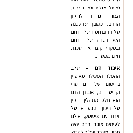
טיפול אנטיביוטי ובמידת
הצורך גרידה לריקון
הרחם. כמובן שהסכנה
של זיהום חמור של הרחם
היא הסרה של הרחם
ובמקרי קיצון אף סכנת
חיים ממשית.
איבוד דם
–
שלב
ההפלה הפעילה מאופיין
בדימום של דם טרי
וקרישי דם, אובדן הדם
הוא חלק מתהליך תקין
של ריקון טבעי או של
זירוז עם ציטוטק, אולם
לעיתים אובדן הדם יהיה
חריג ומוגבר ועלול להביא