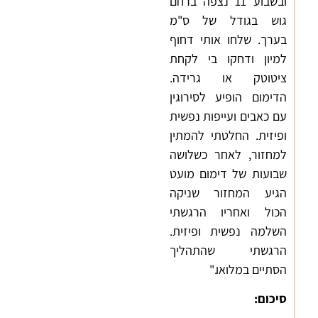
ובשבוע 11 נצפה ברחם
גוש בגודל של ס"מ
בערך. שלחו אותי דחוף
למיון ודחקו בי לקחת
ציטוטק או גרידה.
הדימום הופיע לסירוגין
עם כאבים ועייפות נפשית
ופיזית. החלטתי להמתין
למחזור, לאחר כשלושה
שבועות של דימום מועט
הגיע המחזור שניקה
הכול ואחריו הרגשתי
השלמה נפשית ופיזית.
הרגשתי שהתהליך
הסתיים במלואו."
סיכום: