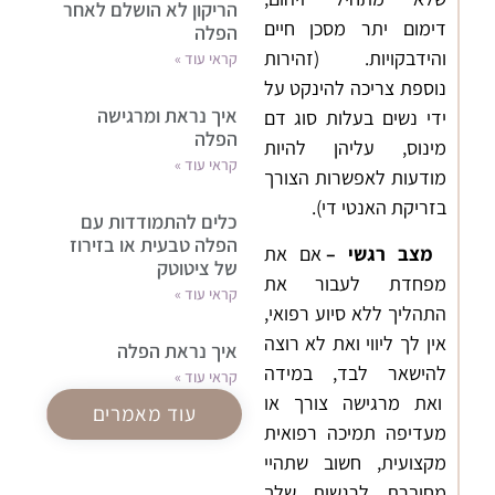
הריקון לא הושלם לאחר
דימום יתר מסכן חיים
הפלה
והידבקויות. (זהירות
קראי עוד »
נוספת צריכה להינקט על
איך נראת ומרגישה
ידי נשים בעלות סוג דם
הפלה
מינוס, עליהן להיות
קראי עוד »
מודעות לאפשרות הצורך
בזריקת האנטי די).
כלים להתמודדות עם
הפלה טבעית או בזירוז
מצב רגשי
–
אם את
של ציטוטק
מפחדת לעבור את
קראי עוד »
התהליך ללא סיוע רפואי,
אין לך ליווי ואת לא רוצה
איך נראת הפלה
להישאר לבד, במידה
קראי עוד »
ואת מרגישה צורך או
עוד מאמרים
ע
מעדיפה תמיכה רפואית
מקצועית, חשוב שתהיי
מחוברת לרגשות שלך